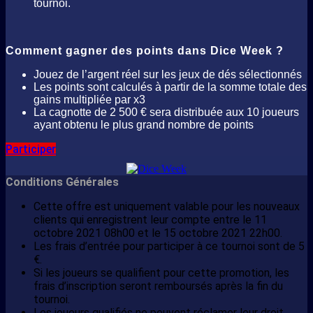
tournoi.
Comment gagner des points dans Dice Week ?
Jouez de l’argent réel sur les jeux de dés sélectionnés
Les points sont calculés à partir de la somme totale des
gains multipliée par x3
La cagnotte de 2 500 € sera distribuée aux 10 joueurs
ayant obtenu le plus grand nombre de points
Participer
Conditions Générales
Cette offre est uniquement valable pour les nouveaux
clients qui enregistrent leur compte entre le 11
octobre 2021 08h00 et le 15 octobre 2021 22h00.
Les frais d’entrée pour participer à ce tournoi sont de 5
€.
Si les joueurs se qualifient pour cette promotion, les
frais d’inscription seront remboursés après la fin du
tournoi.
Les joueurs qualifiés ne peuvent réclamer leur droit